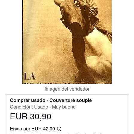
CERRAR
Imagen del vendedor
Comprar usado -
Couverture souple
Condición: Usado - Muy bueno
EUR 30,90
Precio
EUR
Envío por EUR 42,00
30,90
Más