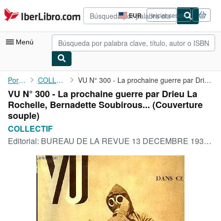
Pasar al contenido principal
IberLibro.com
EUR
Iniciar sesión
Preferencias
de
compra
Menú
del
sitio.
Mi cuenta
Portada
COLLECTIF
VU N° 300 - La prochaine guerre par Drieu La Rochelle, ...
VU N° 300 - La prochaine guerre par Drieu La
Consultar mis pedidos
Rochelle, Bernadette Soubirous... (Couverture
Búsqueda avanzada
souple)
COLLECTIF
Colecciones
Editorial:
BUREAU DE LA REVUE 13 DECEMBRE 1933, 1933
Libros antiguos
Arte y coleccionismo
Vendedores
Comenzar a vender
Ayuda