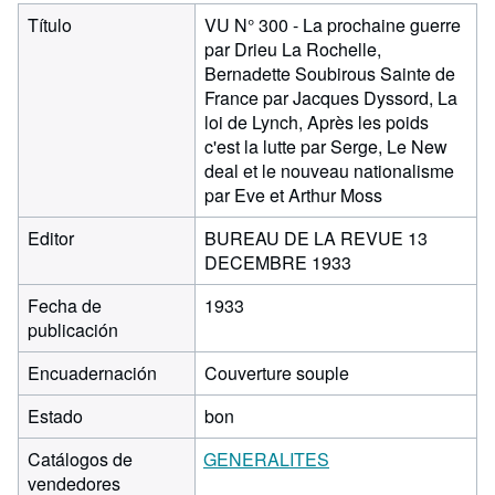
Título
VU N° 300 - La prochaine guerre
par Drieu La Rochelle,
Bernadette Soubirous Sainte de
France par Jacques Dyssord, La
loi de Lynch, Après les poids
c'est la lutte par Serge, Le New
deal et le nouveau nationalisme
par Eve et Arthur Moss
Editor
BUREAU DE LA REVUE 13
DECEMBRE 1933
Fecha de
1933
publicación
Encuadernación
Couverture souple
Estado
bon
Catálogos de
GENERALITES
vendedores