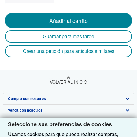
Añadir al carrito
Guardar para más tarde
Crear una petición para artículos similares
VOLVER AL INICIO
Compre con nosotros
Venda con nosotros
Búsqueda avanzada
Sobre nosotros
Colecciones
Comenzar a vender
Seleccione sus preferencias de cookies
Usamos cookies para que pueda realizar compras,
Obtener Ayuda
Mi cuenta
Únase a nuestro programa de afiliados
Sobre IberLibro