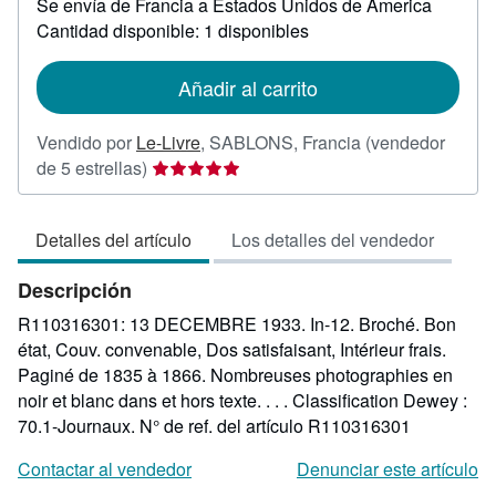
Se envía de Francia a Estados Unidos de America
información
sobre
Cantidad disponible: 1 disponibles
las
tarifas
de
Añadir al carrito
envío
Vendido por
Le-Livre
,
SABLONS, Francia
(vendedor
Calificación
de 5 estrellas)
del
vendedor:
Detalles del artículo
Los detalles del vendedor
5
de
Descripción
5
estrellas
R110316301: 13 DECEMBRE 1933. In-12. Broché. Bon
état, Couv. convenable, Dos satisfaisant, Intérieur frais.
Paginé de 1835 à 1866. Nombreuses photographies en
noir et blanc dans et hors texte. . . . Classification Dewey :
70.1-Journaux.
N° de ref. del artículo R110316301
Contactar al vendedor
Denunciar este artículo