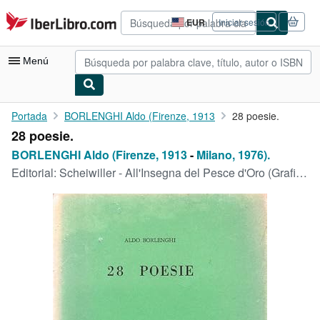
Pasar al contenido principal
IberLibro.com
EUR
Iniciar sesión
Preferencias
de
compra
Menú
del
sitio.
Mi cuenta
Portada
BORLENGHI Aldo (Firenze, 1913
28 poesie.
28 poesie.
Consultar mis pedidos
BORLENGHI Aldo (Firenze, 1913
-
Milano, 1976).
Búsqueda avanzada
Editorial:
Scheiwiller - All'Insegna del Pesce d'Oro (Grafiche Fermo)., Milano., 1972
Colecciones
Libros antiguos
Arte y coleccionismo
Vendedores
Comenzar a vender
Ayuda