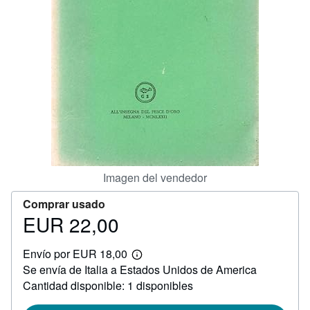
CERRAR
Imagen del vendedor
Comprar usado
EUR 22,00
Precio
EUR
Envío por EUR 18,00
22,00
Más
Se envía de Italia a Estados Unidos de America
información
sobre
Cantidad disponible: 1 disponibles
las
tarifas