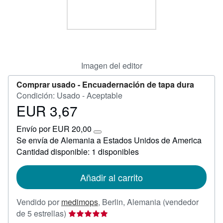
CERRAR
Imagen del editor
Comprar usado -
Encuadernación de tapa dura
Condición: Usado - Aceptable
EUR 3,67
Precio
EUR
Envío por EUR 20,00
3,67
Más
Se envía de Alemania a Estados Unidos de America
información
Cantidad disponible: 1 disponibles
sobre
las
tarifas
de
Añadir al carrito
envío
Vendido por
medimops
,
Berlin, Alemania
(vendedor
Calificación
de 5 estrellas)