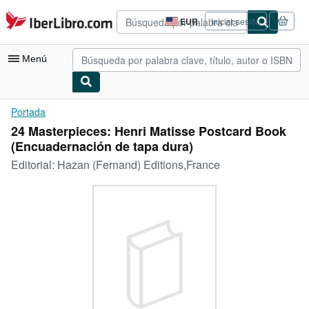
Pasar al contenido principal
IberLibro.com
EUR
Iniciar sesión
Preferencias
de
compra
Menú
del
sitio.
Mi cuenta
Portada
24 Masterpieces: Henri Matisse Postcard Book
Consultar mis pedidos
(Encuadernación de tapa dura)
Búsqueda avanzada
Editorial:
Hazan (Fernand) Editions,France
Colecciones
Libros antiguos
Arte y coleccionismo
Vendedores
Comenzar a vender
Ayuda