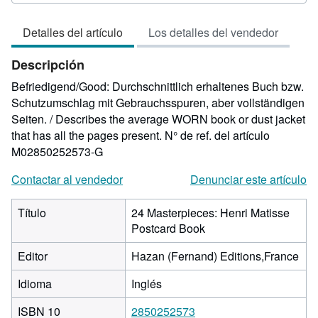
del
vendedor:
Detalles del artículo
Los detalles del vendedor
5
de
Descripción
5
estrellas
Befriedigend/Good: Durchschnittlich erhaltenes Buch bzw.
Schutzumschlag mit Gebrauchsspuren, aber vollständigen
Seiten. / Describes the average WORN book or dust jacket
that has all the pages present.
N° de ref. del artículo
M02850252573-G
Contactar al vendedor
Denunciar este artículo
Título
24 Masterpieces: Henri Matisse
Postcard Book
Editor
Hazan (Fernand) Editions,France
Idioma
Inglés
ISBN 10
2850252573