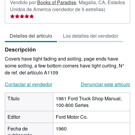
Vendido por
Books of Paradise
,
Magalia, CA, Estados
Calificación
Unidos de America
(vendedor de 5 estrellas)
del
vendedor:
5
Detalles del artículo
Los detalles del vendedor
de
5
Descripción
estrellas
Covers have light fading and soiling, page ends have
some soiling, a few bottom corners have light curling.
N°
de ref. del artículo A1109
Contactar al vendedor
Denunciar este artículo
Título
1961 Ford Truck Shop Manual,
100-800 Series
Editor
Ford Motor Co.
Fecha de
1960