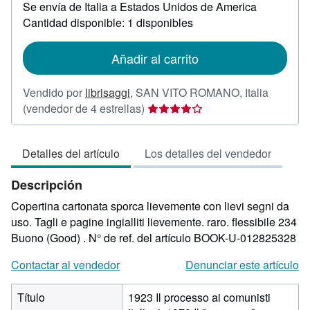
Se envía de Italia a Estados Unidos de America
información
sobre
Cantidad disponible: 1 disponibles
las
tarifas
de
Añadir al carrito
envío
Vendido por
librisaggi
,
SAN VITO ROMANO, Italia
Calificación
(vendedor de 4 estrellas)
del
vendedor:
Detalles del artículo
Los detalles del vendedor
4
de
Descripción
5
estrellas
Copertina cartonata sporca lievemente con lievi segni da
uso. Tagli e pagine ingialliti lievemente. raro. flessibile 234
Buono (Good) .
N° de ref. del artículo BOOK-U-012825328
Contactar al vendedor
Denunciar este artículo
Título
1923 Il processo ai comunisti