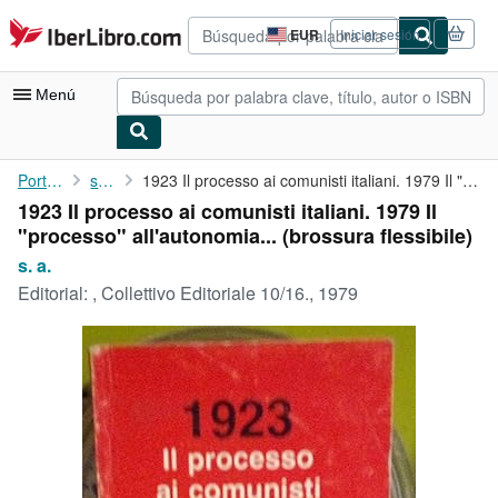
Pasar al contenido principal
IberLibro.com
EUR
Iniciar sesión
Preferencias
de
compra
Menú
del
sitio.
Mi cuenta
Portada
s. a.
1923 Il processo ai comunisti italiani. 1979 Il "processo" ...
1923 Il processo ai comunisti italiani. 1979 Il
Consultar mis pedidos
"processo" all'autonomia... (brossura flessibile)
Búsqueda avanzada
s. a.
Editorial:
, Collettivo Editoriale 10/16., 1979
Colecciones
Libros antiguos
Arte y coleccionismo
Vendedores
Comenzar a vender
Ayuda