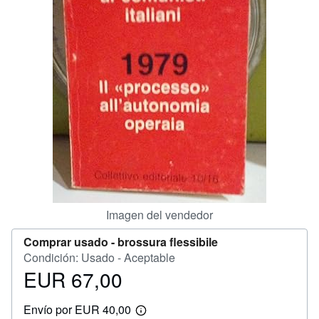
CERRAR
Imagen del vendedor
Comprar usado -
brossura flessibile
Condición: Usado - Aceptable
EUR 67,00
Precio
EUR
Envío por EUR 40,00
67,00
Más