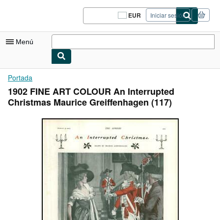
Pasar al contenido principal
IberLibro.com
EUR
Iniciar sesión
Preferencias
de
compra
Menú
del
sitio.
Mi cuenta
Portada
1902 FINE ART COLOUR An Interrupted
Consultar mis pedidos
Christmas Maurice Greiffenhagen (117)
Cerrar sesión
Búsqueda avanzada
Colecciones
Libros antiguos
Arte y coleccionismo
Vendedores
Comenzar a vender