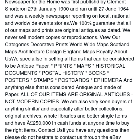
Newspaper for the Home was first publishd by Clement
Shorteron 27th January 1900 and ran until 27 June 1964
and was a weekly newspaper reporting on local, national
and worldwide events stories.We 100% guarantee that all
of our maps and prints are original antiques as dated. We
never sell modern copies or reproductions. View Our
Categories Decorative Prints World Wide Maps Scotland
Maps Architecture Design England Maps Royalty About
UsWe specialise in selling all items that can be considered
to be Antique Paper. * PRINTS * MAPS * HISTORICAL
DOCUMENTS * POSTAL HISTORY * BOOKS *
POSTERS * STAMPS * POSTCARDS * EPHEMERA And
anything else that is considered Antique and made of
Paper. ALL OF OUR ITEMS ARE ORIGINAL ANTIQUES -
NOT MODERN COPIES. We are also very keen buyers of
anything similar and especially after better collections,
original archives, whole libraries and better single items
and have Â£250,000 in cash funds at anyone time to buy
the right items. Contact UsIf you have any questions then
please do not hesitate to contact us through the eBay