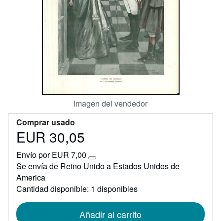
Ayuda
CERRAR
Imagen del vendedor
Comprar usado
EUR 30,05
Precio
EUR
Envío por EUR 7,00
30,05
Más
Se envía de Reino Unido a Estados Unidos de
información
America
sobre
las
Cantidad disponible: 1 disponibles
tarifas
de
envío
Añadir al carrito