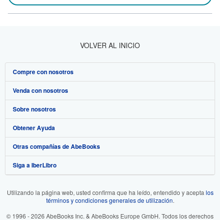
VOLVER AL INICIO
Compre con nosotros
Venda con nosotros
Búsqueda avanzada
Sobre nosotros
Colecciones
Comenzar a vender
Obtener Ayuda
Mi cuenta
Únase a nuestro programa de afiliados
Sobre IberLibro
Otras compañías de AbeBooks
Mis pedidos
Recomiende un vendedor
Medios
Preguntas frecuentes y guías
Siga a IberLibro
Ver carrito
Empleo
Atención al Cliente
AbeBooks.com
Política de Privacidad
AbeBooks.co.uk
Utilizando la página web, usted confirma que ha leído, entendido y acepta
los
términos y condiciones generales de utilización
.
Preferencias de cookies
AbeBooks.de
© 1996 - 2026 AbeBooks Inc. & AbeBooks Europe GmbH. Todos los derechos