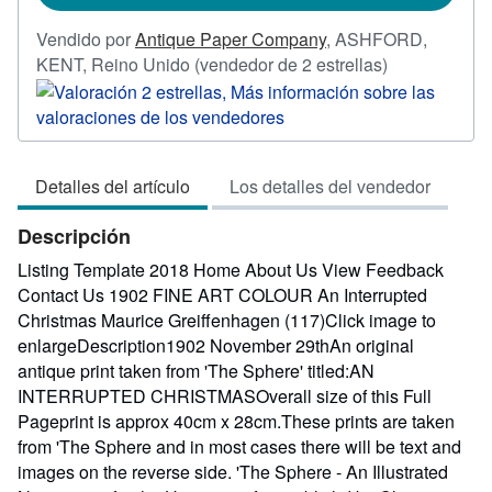
Vendido por
Antique Paper Company
,
ASHFORD,
Calificación
KENT, Reino Unido
(vendedor de 2 estrellas)
del
vendedor:
2
de
Detalles del artículo
Los detalles del vendedor
5
estrellas
Descripción
Listing Template 2018 Home About Us View Feedback
Contact Us 1902 FINE ART COLOUR An Interrupted
Christmas Maurice Greiffenhagen (117)Click image to
enlargeDescription1902 November 29thAn original
antique print taken from 'The Sphere' titled:AN
INTERRUPTED CHRISTMASOverall size of this Full
Pageprint is approx 40cm x 28cm.These prints are taken
from 'The Sphere and in most cases there will be text and
images on the reverse side. 'The Sphere - An Illustrated