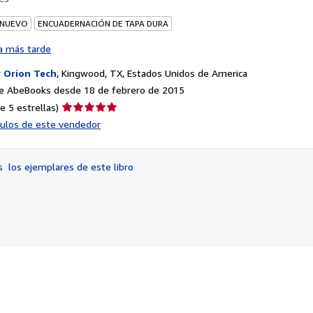
 NUEVO
ENCUADERNACIÓN DE TAPA DURA
a más tarde
r
Orion Tech
,
Kingwood, TX, Estados Unidos de America
e AbeBooks desde 18 de febrero de 2015
Calificación
e 5 estrellas)
del
ículos de este vendedor
vendedor:
5
de
os
los ejemplares de este libro
5
estrellas