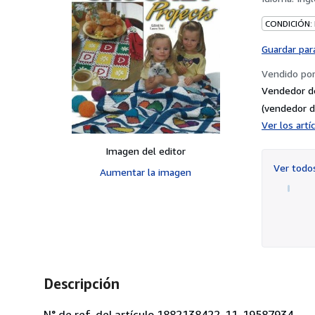
CONDICIÓN:
Guardar par
Vendido po
Vendedor d
(vendedor d
Ver los art
Imagen del editor
Ver tod
Aumentar la imagen
Descripción
N° de ref. del artículo 1882138422-11-19587934