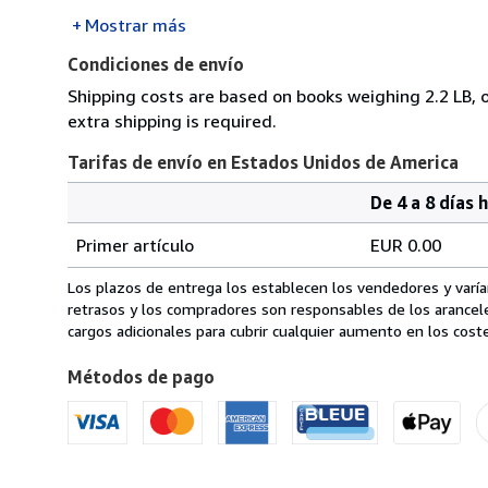
Mostrar más
Condiciones de envío
Shipping costs are based on books weighing 2.2 LB, o
extra shipping is required.
Tarifas de envío en Estados Unidos de America
De 4 a 8 días 
Cantidad
Tarifas
del
Primer artículo
EUR 0.00
pedido
de
envío
Los plazos de entrega los establecen los vendedores y varían
en
retrasos y los compradores son responsables de los arancel
Estados
cargos adicionales para cubrir cualquier aumento en los coste
Unidos
Métodos de pago
de
America