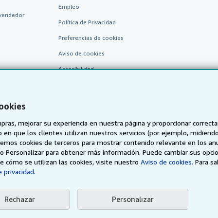
Empleo
vendedor
Política de Privacidad
Preferencias de cookies
Aviso de cookies
Accesibilidad
cookies
pras, mejorar su experiencia en nuestra página y proporcionar correc
 que los clientes utilizan nuestros servicios (por ejemplo, midiendo las
aremos cookies de terceros para mostrar contenido relevante en los an
o o Personalizar para obtener más información. Puede cambiar sus opci
AbeBooks.de
AbeBooks.fr
AbeBooks.it
AbeBooks Aus/
 cómo se utilizan las cookies, visite nuestro
Aviso de cookies.
Para s
 privacidad.
BookFinder.com
Encuentre cualquier libro al mejor precio
Rechazar
Personalizar
eb, usted confirma que ha leído, entendido y acepta
los términos y condiciones g