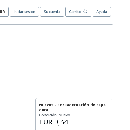
UR
Iniciar sesión
Su cuenta
Carrito
Ayuda
referencias
e
ompra
el
itio.
Nuevos -
Encuadernación de tapa
dura
Condición: Nuevo
EUR 9,34