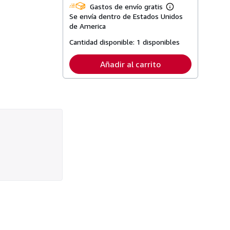
Gastos de envío gratis
Más
Se envía dentro de Estados Unidos
información
sobre
de America
las
tarifas
Cantidad disponible:
1 disponibles
de
envío
Añadir al carrito