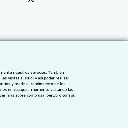
tamente nuestros servicios. También
 visitas al sitio) y así poder realizar
uncios y medir el rendimiento de los
ones en cualquier momento visitando las
NZ
AbeBooks.ca
ZVAB.com
aber más sobre cómo usa IberLibro.com su
enerales de utilización
.