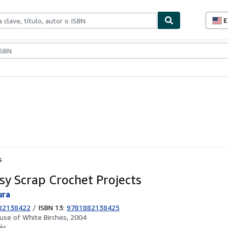
E
P
d
c
ionismo
Vendedores
Comenzar a vender
d
s
s
sy Scrap Crochet Projects
ura
82138422
/
ISBN 13:
9781882138425
use of White Birches, 2004
és