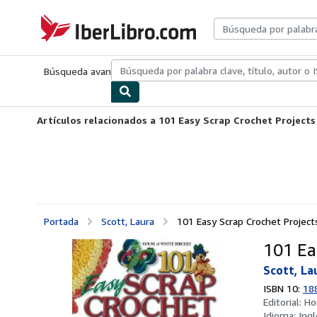
Pasar al contenido principal
IberLibro.com
Búsqueda avanzada
Colecciones
Libros antiguos
Arte y colecc
Artículos relacionados a 101 Easy Scrap Crochet Projects
Portada
Scott, Laura
101 Easy Scrap Crochet Project
101 Ea
Scott, La
ISBN 10:
18
Editorial:
Ho
Idioma:
Ingl