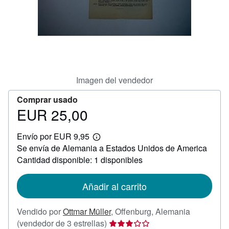
CERRAR
Imagen del vendedor
Comprar usado
EUR 25,00
Precio
EUR
Envío por EUR 9,95
25,00
Más
Se envía de Alemania a Estados Unidos de America
información
sobre
Cantidad disponible: 1 disponibles
las
tarifas
de
Añadir al carrito
envío
Vendido por
Ottmar Müller
,
Offenburg, Alemania
Calificación
(vendedor de 3 estrellas)