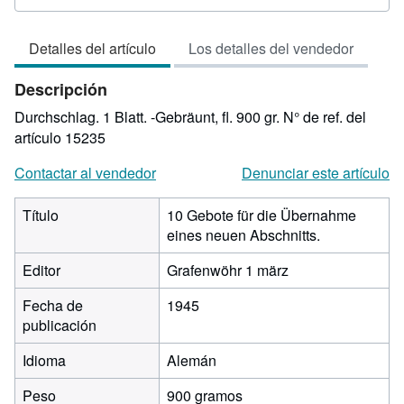
del
vendedor:
Detalles del artículo
Los detalles del vendedor
3
de
Descripción
5
estrellas
Durchschlag. 1 Blatt. -Gebräunt, fl. 900 gr.
N° de ref. del
artículo 15235
Contactar al vendedor
Denunciar este artículo
Título
10 Gebote für die Übernahme
eines neuen Abschnitts.
Editor
Grafenwöhr 1 märz
Fecha de
1945
publicación
Idioma
Alemán
Peso
900 gramos