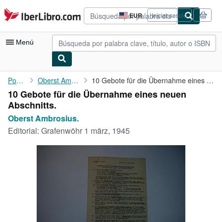
Pasar al contenido principal
IberLibro.com
EUR
Iniciar sesión
Preferencias
de
compra
Menú
del
sitio.
Mi cuenta
Portada
Oberst Ambrosius.
10 Gebote für die Übernahme eines neuen Abschnitts.
10 Gebote für die Übernahme eines neuen
Consultar mis pedidos
Abschnitts.
Búsqueda avanzada
Oberst Ambrosius.
Editorial:
Grafenwöhr 1 märz, 1945
Colecciones
Libros antiguos
Arte y coleccionismo
Vendedores
Comenzar a vender
Ayuda