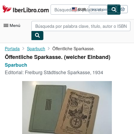
Pasar al contenido principal
IberLibro.com
EUR
Iniciar sesión
Preferencias
de
compra
Menú
del
sitio.
Mi cuenta
Portada
Sparbuch
Öffentliche Sparkasse.
Öffentliche Sparkasse. (weicher Einband)
Consultar mis pedidos
Sparbuch
Búsqueda avanzada
Editorial:
Freiburg Städtische Sparkasse, 1934
Colecciones
Libros antiguos
Arte y coleccionismo
Vendedores
Comenzar a vender
Ayuda