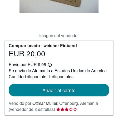
CERRAR
Imagen del vendedor
Comprar usado -
weicher Einband
EUR 20,00
Precio
EUR
Envío por EUR 9,95
20,00
Más
Se envía de Alemania a Estados Unidos de America
información
sobre
Cantidad disponible: 1 disponibles
las
tarifas
de
Añadir al carrito
envío
Vendido por
Ottmar Müller
,
Offenburg, Alemania
Calificación
(vendedor de 3 estrellas)
del