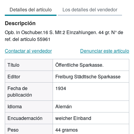
vendedor:
Detalles del artículo
Los detalles del vendedor
3
de
Descripción
5
estrellas
Opb. in Oschuber.16 S. Mit 2 Einzahlungen. 44 gr.
N° de
ref. del artículo 55961
Contactar al vendedor
Denunciar este artículo
Título
Öffentliche Sparkasse.
Editor
Freiburg Städtische Sparkasse
Fecha de
1934
publicación
Idioma
Alemán
Encuadernación
weicher Einband
Peso
44 gramos