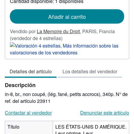
Cantidad disponible: 1 disponibles
sobre
las
tarifas
de
Añadir al carrito
envío
Vendido por
La Memoire du Droit
,
PARIS, Francia
Calificación
(vendedor de 4 estrellas)
del
vendedor:
4
de
Detalles del artículo
Los detalles del vendedor
5
estrellas
Descripción
in-8, br., non coupé, (lég. fané, petits accrocs), 340p.
N° de
ref. del artículo 23911
Contactar al vendedor
Denunciar este artículo
Título
LES ÉTATS-UNIS D AMÉRIQUE.
Leur origine. Leur