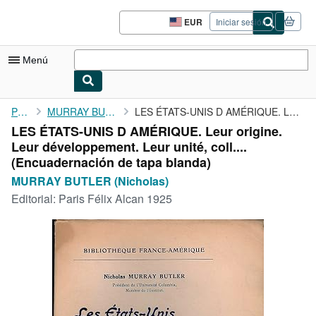
Pasar al contenido principal
IberLibro.com
EUR
Iniciar sesión
Preferencias
de
compra
Menú
del
sitio.
Mi cuenta
Portada
MURRAY BUTLER (Nicholas)
LES ÉTATS-UNIS D AMÉRIQUE. Leur origine. Leur développement. ...
LES ÉTATS-UNIS D AMÉRIQUE. Leur origine.
Consultar mis pedidos
Leur développement. Leur unité, coll....
Cerrar sesión
(Encuadernación de tapa blanda)
MURRAY BUTLER (Nicholas)
Búsqueda avanzada
Editorial:
Paris Félix Alcan 1925
Colecciones
Libros antiguos
Arte y coleccionismo
Vendedores
Comenzar a vender