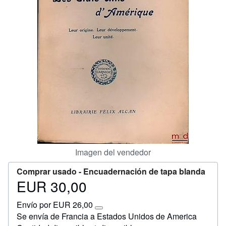
Ayuda
CERRAR
Imagen del vendedor
Comprar usado -
Encuadernación de tapa blanda
EUR 30,00
Precio
EUR
Envío por EUR 26,00
30,00
Más
Se envía de Francia a Estados Unidos de America
información